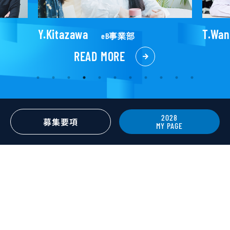
T.Wang
X.W
TU事業部
READ MORE
2028
募集要項
MY PAGE
MY PAGE
エントリーは「MY PAGE」から
お願いいたします。