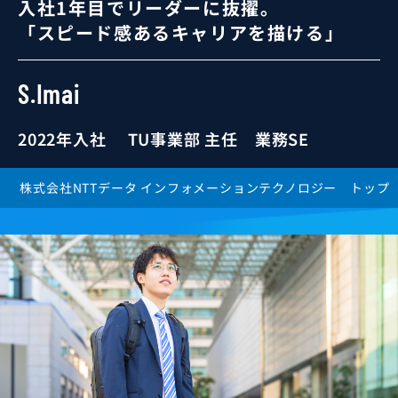
入社1年目でリーダーに抜擢。
「スピード感あるキャリアを描ける」
業務SE
運用SE
S.Imai
技術SE
プロジェクトマネージャ
2022年入社
TU事業部 主任 業務SE
株式会社NTTデータ インフォメーションテクノロジー トップ