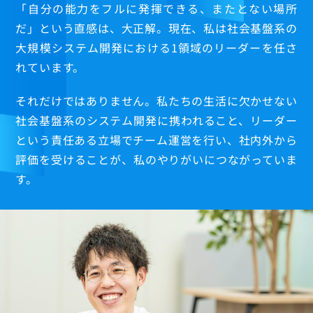
「自分の能力をフルに発揮できる、またとない場所
研修制度
だ」という直感は、大正解。現在、私は社会基盤系の
福利厚生
大規模システム開発における1領域のリーダーを任さ
れています。
それだけではありません。私たちの生活に欠かせない
社会基盤系のシステム開発に携われること、リーダー
という責任ある立場でチーム運営を行い、社内外から
評価を受けることが、私のやりがいにつながっていま
す。