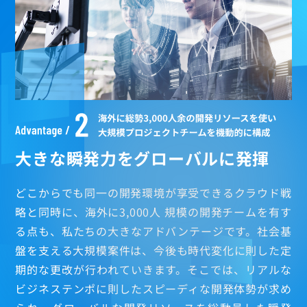
業務SE
運用SE
技術SE
大きな瞬発力をグローバルに発揮
プロジェクトマネージャ
どこからでも同一の開発環境が享受できるクラウド戦
略と同時に、海外に3,000人 規模の開発チームを有す
る点も、私たちの大きなアドバンテージです。社会基
盤を支える大規模案件は、今後も時代変化に則した定
期的な更改が行われていきます。そこでは、リアルな
ビジネステンポに則したスピーディな開発体勢が求め