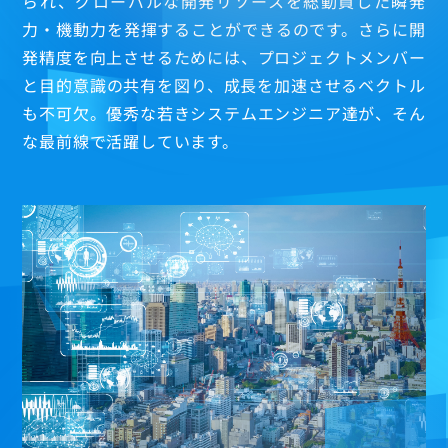
られ、グローバルな開発リソースを総動員した瞬発
力・機動力を発揮することができるのです。さらに開
発精度を向上させるためには、プロジェクトメンバー
と目的意識の共有を図り、成長を加速させるベクトル
も不可欠。優秀な若きシステムエンジニア達が、そん
若手社員
な最前線で活躍しています。
M.Ejima
N.Zhou
Y.Kitazawa
S.Imai
T.Wang
X.Wu
中堅社員
K.Nakamura
G.Qi
プロフェッショナル
Y.Kato
T.Ofuku