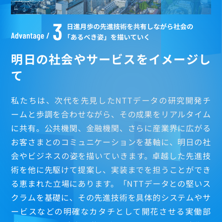
Q.Zhao
X.Yin
明日の社会やサービスをイメージし
数字で見る
て
研修制度
福利厚生
私たちは、次代を先見したNTTデータの研究開発チ
ームと歩調を合わせながら、その成果をリアルタイム
に共有。公共機関、金融機関、さらに産業界に広がる
お客さまとのコミュニケーションを基軸に、明日の社
会やビジネスの姿を描いていきます。卓越した先進技
術を他に先駆けて提案し、実装までを担うことができ
る恵まれた立場にあります。「NTTデータとの堅いス
クラムを基礎に、その先進技術を具体的システムやサ
ービスなどの明確なカタチとして開花させる実働部