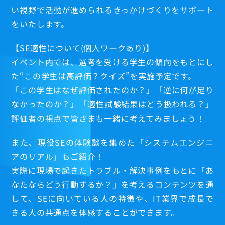
N.Zhou
い視野で活動が進められるきっかけづくりをサポート
Y.Kitazawa
をいたします。
S.Imai
【SE適性について(個人ワークあり)】
T.Wang
イベント内では、選考を受ける学生の傾向をもとにし
X.Wu
た“この学生は高評価？クイズ”を実施予定です。
中堅社員
「この学生はなぜ評価されたのか？」「逆に何が足り
K.Nakamura
なかったのか？」「適性試験結果はどう扱われる？」
G.Qi
評価者の視点で皆さまも一緒に考えてみましょう！
プロフェッショナル
Y.Kato
また、現役SEの体験談を集めた「システムエンジニ
T.Ofuku
数字で見る
アのリアル」もご紹介！
Q.Zhao
研修制度
実際に現場で起きたトラブル・解決事例をもとに「あ
X.Yin
なたならどう行動するか？」を考えるコンテンツを通
福利厚生
して、SEに向いている人の特徴や、IT業界で成長で
きる人の共通点を体感することができます。