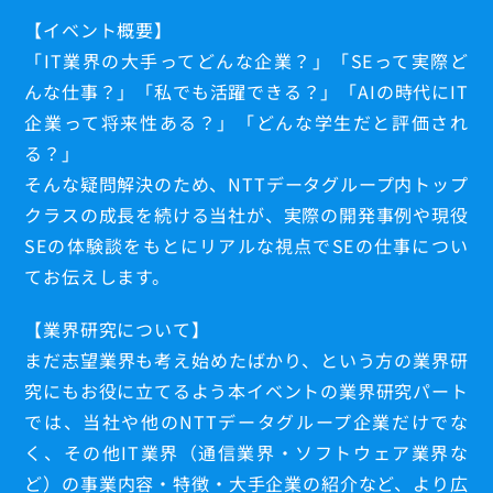
【イベント概要】
「IT業界の大手ってどんな企業？」「SEって実際ど
んな仕事？」「私でも活躍できる？」「AIの時代にIT
業務SE
企業って将来性ある？」「どんな学生だと評価され
運用SE
る？」
そんな疑問解決のため、NTTデータグループ内トップ
技術SE
クラスの成長を続ける当社が、実際の開発事例や現役
プロジェクトマネージャ
SEの体験談をもとにリアルな視点でSEの仕事につい
てお伝えします。
【業界研究について】
まだ志望業界も考え始めたばかり、という方の業界研
究にもお役に立てるよう本イベントの業界研究パート
では、当社や他のNTTデータグループ企業だけでな
く、その他IT業界（通信業界・ソフトウェア業界な
若手社員
M.Ejima
ど）の事業内容・特徴・大手企業の紹介など、より広