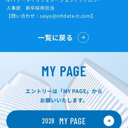
人事部 新卒採用担当
【問い合わせ：saiyo@nttdata-it.com】
一覧に戻る
MY PAGE
エントリーは「MY PAGE」から
お願いいたします。
MY PAGE
2028