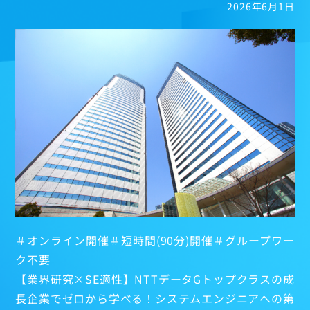
2026年6月1日
技術系領域
＃オンライン開催＃短時間(90分)開催＃グループワー
ク不要
公共系領域
【業界研究×SE適性】NTTデータGトップクラスの成
金融系領域
長企業でゼロから学べる！システムエンジニアへの第