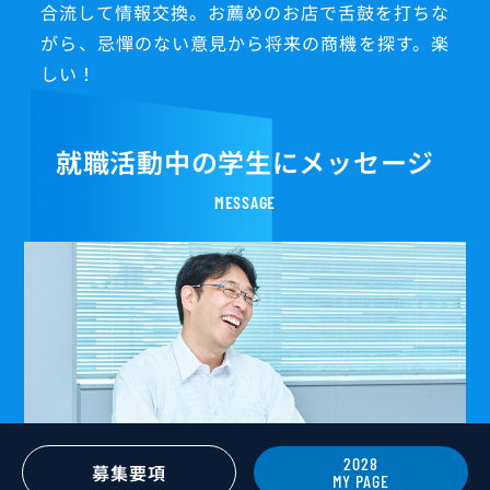
合流して情報交換。お薦めのお店で舌鼓を打ちな
がら、忌憚のない意見から将来の商機を探す。楽
しい！
就職活動中の学生にメッセージ
MESSAGE
2028
募集要項
MY PAGE