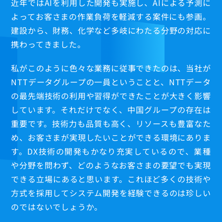
G.Qi
近年ではAIを利用した開発も実施し、AIによる予測に
プロフェッショナル
よってお客さまの作業負荷を軽減する案件にも参画。
Y.Kato
建設から、財務、化学など多岐にわたる分野の対応に
T.Ofuku
携わってきました。
Q.Zhao
私がこのように色々な業務に従事できたのは、当社が
X.Yin
NTTデータグループの一員ということと、NTTデータ
の最先端技術の利用や習得ができたことが大きく影響
しています。それだけでなく、中国グループの存在は
重要です。技術力も品質も高く、リソースも豊富なた
め、お客さまが実現したいことができる環境にありま
す。DX技術の開発もかなり充実しているので、業種
や分野を問わず、どのようなお客さまの要望でも実現
できる立場にあると思います。これほど多くの技術や
方式を採用してシステム開発を経験できるのは珍しい
数字で見る
のではないでしょうか。
研修制度