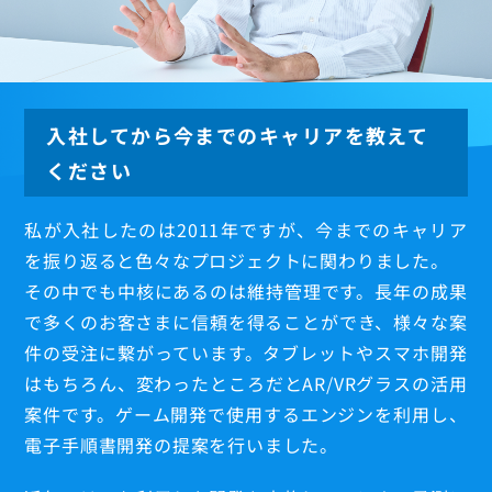
入社してから今までのキャリアを教えて
ください
若手社員
私が入社したのは2011年ですが、今までのキャリア
M.Ejima
を振り返ると色々なプロジェクトに関わりました。
N.Zhou
その中でも中核にあるのは維持管理です。長年の成果
Y.Kitazawa
で多くのお客さまに信頼を得ることができ、様々な案
S.Imai
件の受注に繋がっています。タブレットやスマホ開発
T.Wang
はもちろん、変わったところだとAR/VRグラスの活用
X.Wu
案件です。ゲーム開発で使用するエンジンを利用し、
中堅社員
電子手順書開発の提案を行いました。
K.Nakamura