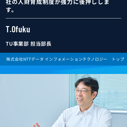
社の人財育成制度が強力に後押ししま
業務SE
す。
運用SE
技術SE
T.Ofuku
プロジェクトマネージャ
TU事業部 担当部長
株式会社NTTデータ インフォメーションテクノロジー トップ