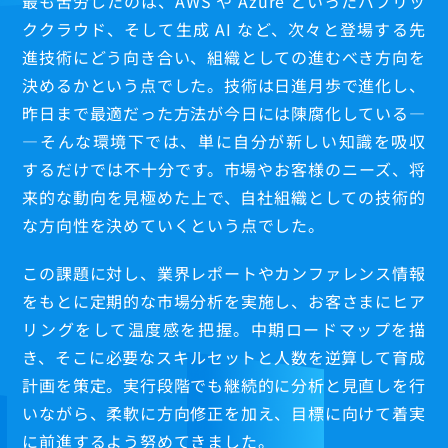
最も苦労したのは、AWS や Azure といったパブリッ
ククラウド、そして生成 AI など、次々と登場する先
進技術にどう向き合い、組織としての進むべき方向を
決めるかという点でした。技術は日進月歩で進化し、
昨日まで最適だった方法が今日には陳腐化している―
―そんな環境下では、単に自分が新しい知識を吸収
するだけでは不十分です。市場やお客様のニーズ、将
来的な動向を見極めた上で、自社組織としての技術的
な方向性を決めていくという点でした。
この課題に対し、業界レポートやカンファレンス情報
をもとに定期的な市場分析を実施し、お客さまにヒア
リングをして温度感を把握。中期ロードマップを描
き、そこに必要なスキルセットと人数を逆算して育成
計画を策定。実行段階でも継続的に分析と見直しを行
いながら、柔軟に方向修正を加え、目標に向けて着実
に前進するよう努めてきました。