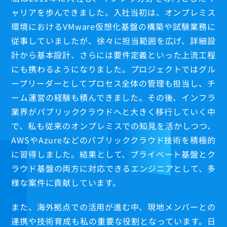
ャリアを歩んできました。入社当初は、オンプレミス
環境におけるVMware仮想化基盤の構築や試験業務に
若手社員
従事していましたが、徐々に担当範囲を広げ、詳細設
M.Ejima
計から基本設計、さらには要件定義といった上流工程
N.Zhou
にも携わるようになりました。プロジェクトではグル
Y.Kitazawa
ープリーダーとしてプロセス全体の管理も担当し、チ
S.Imai
ーム運営の経験も積んできました。その後、インフラ
T.Wang
業界がパブリッククラウドへと大きく移行していく中
X.Wu
で、私も従来のオンプレミスでの知見を活かしつつ、
中堅社員
K.Nakamura
AWSやAzureなどのパブリッククラウド技術を積極的
G.Qi
に習得しました。結果として、プライベート基盤とク
プロフェッショナル
ラウド基盤の両方に対応できるエンジニアとして、多
Y.Kato
様な案件に貢献しています。
T.Ofuku
また、海外拠点での活用が進む中、現地メンバーとの
Q.Zhao
連携や技術育成も私の重要な役割となっています。日
X.Yin