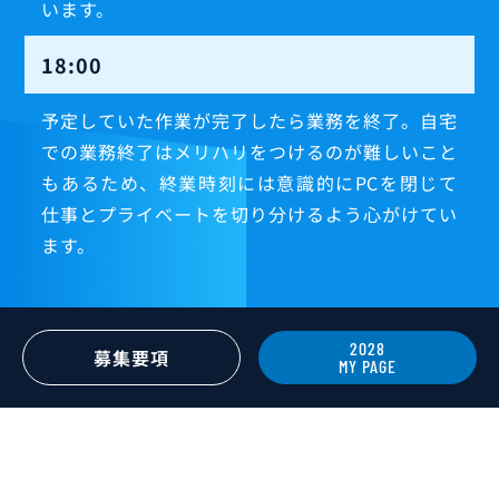
います。
18:00
予定していた作業が完了したら業務を終了。自宅
での業務終了はメリハリをつけるのが難しいこと
もあるため、終業時刻には意識的にPCを閉じて
仕事とプライベートを切り分けるよう心がけてい
ます。
就職活動中の学生にメッセージ
2028
募集要項
MY PAGE
MESSAGE