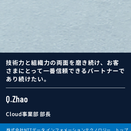
技術力と組織力の両面を磨き続け、
お客
さまにとって一番信頼できるパートナーで
業務SE
あり続けたい。
運用SE
技術SE
Q.Zhao
プロジェクトマネージャ
Cloud事業部 部長
株式会社NTTデータ インフォメーションテクノロジー トップ